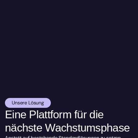
Es fehlte eine skalierbare Shopify-Plattform für 
weiteres Wachstum.
Standardlösungen deckten zentrale 
Anforderungen nicht ab.
Inhalte, Produkte und Markenwelt sollten enger 
zusammengeführt werden.
Das Team benötigte mehr Flexibilität bei der 
Pflege und Weiterentwicklung des Shops.
Unsere Lösung
Eine Plattform für die 
nächste Wachstumsphase
Anstatt auf bestehende Standardlösungen zu setzen, 