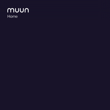
Home
About
Portfolio
Contact
Get In Tou
Eine
Plattform,
die
mit
Eulenschnitt
wachsen
kann
ShopifyPlus
Custom Development
Launch